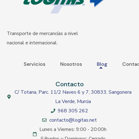
Transporte de mercancías a nivel
nacional e internacional.
Servicios
Nosotros
Blog
Conta
Contacto
C/ Totana, Parc. 11/2 Naves 6 y 7, 30833, Sangonera
La Verde, Murcia
968 305 262
contacto@logitas.net
Lunes a Viernes: 9:00 - 20:00h
Sábados y Domingos: Cerrado